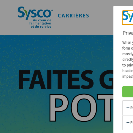
FAITES G
POTE