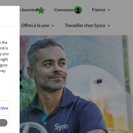
France
Mes offres favorites
Connexion
0
Offres à la une
Travailler chez Sysco
RE