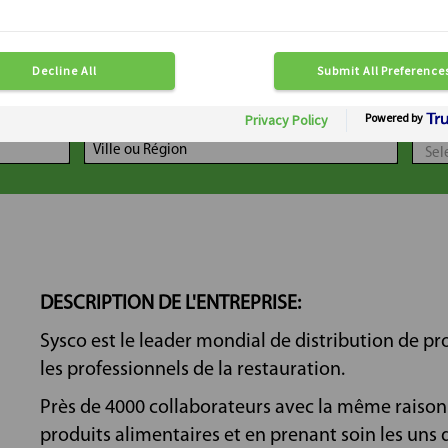
LOCALISATION
DIS
DESCRIPTION DE L'ENTREPRISE:
Sysco est le leader mondial de distribution de pr
les professionnels de la restauration.
Près de 4000 collaborateurs avec la même raison d
produits alimentaires et en prenant soin les uns 