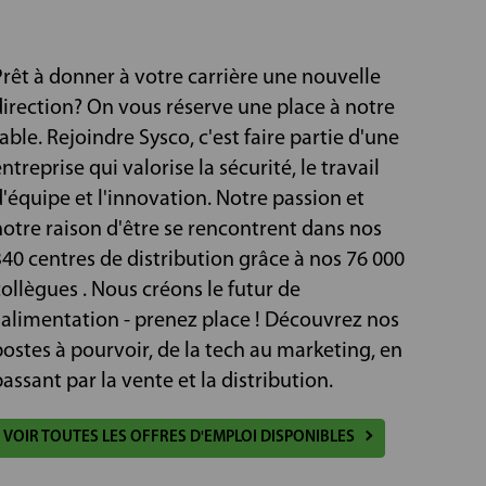
Prêt à donner à votre carrière une nouvelle
direction? On vous réserve une place à notre
able. Rejoindre Sysco, c'est faire partie d'une
ntreprise qui valorise la sécurité, le travail
d'équipe et l'innovation. Notre passion et
notre raison d'être se rencontrent dans nos
340 centres de distribution grâce à nos 76 000
collègues . Nous créons le futur de
l'alimentation - prenez place ! Découvrez nos
Voir toutes nos offres pour nos
Voir toutes nos offres
FONCTIONS SUPPORT
PRODUCTIO
postes à pourvoir, de la tech au marketing, en
assant par la vente et la distribution.
Découvrir
Découvrir
VOIR TOUTES LES OFFRES D'EMPLOI DISPONIBLES