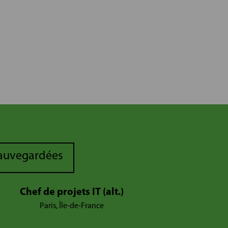
sauvegardées
Chef de projets IT (alt.)
Paris, Île-de-France