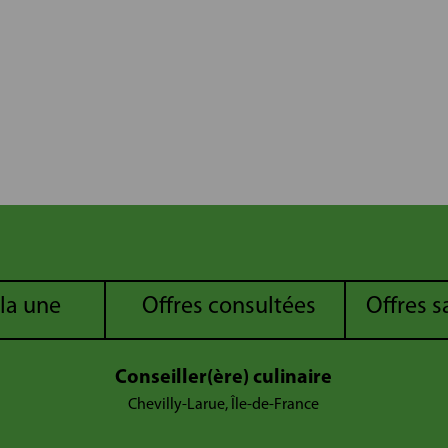
 la une
Offres consultées
Offres 
Conseiller(ère) culinaire
Chevilly-Larue, Île-de-France