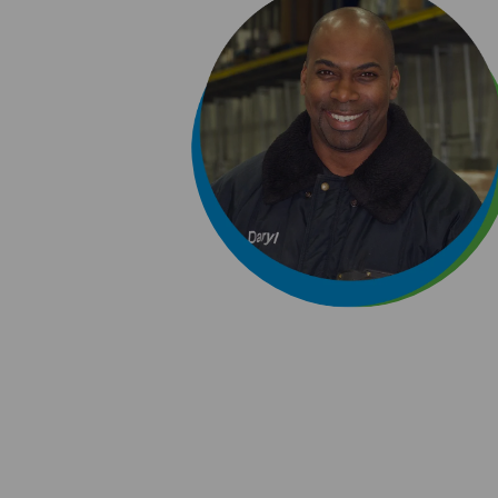
 vie
 horaires
i bien dans
 flexibilité
au quotidien.”