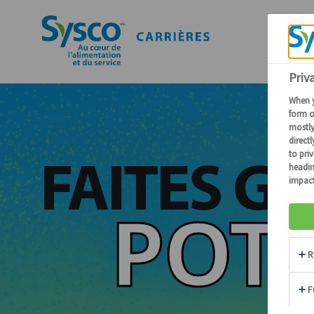
FAITES G
POTE