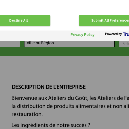
LOCALISATION
DIS
DESCRIPTION DE L'ENTREPRISE
Bienvenue aux Ateliers du Goût, les Ateliers de 
la distribution de produits alimentaires et non a
restauration.
Les ingrédients de notre succès ?