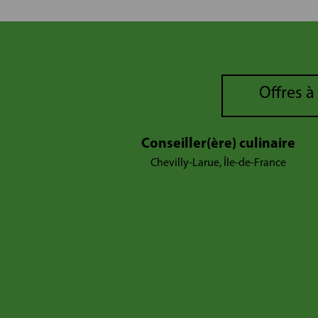
Offres à
Conseiller(ère) culinaire
Chevilly-Larue, Île-de-France