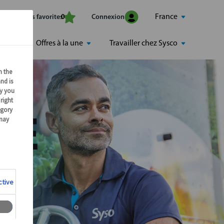
France
Mes offres favorites
Connexion
0
Offres à la une
Travailler chez Sysco
RE