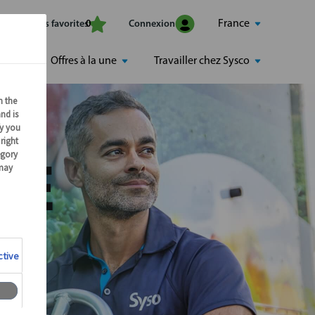
France
Mes offres favorites
Connexion
0
Offres à la une
Travailler chez Sysco
RE