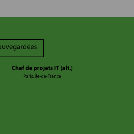
sauvegardées
Chef de projets IT (alt.)
Paris, Île-de-France