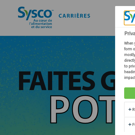
FAITES G
POTE