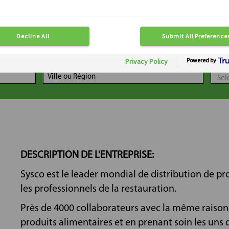
LOCALISATION
DIS
DESCRIPTION DE L'ENTREPRISE:
Sysco est le leader mondial de distribution de pr
les professionnels de la restauration.
Près de 4000 collaborateurs avec la même raison d
produits alimentaires et en prenant soin les uns 