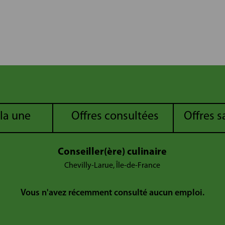
 la une
Offres consultées
Offres 
Conseiller(ère) culinaire
Chevilly-Larue, Île-de-France
Vous n'avez récemment consulté aucun emploi.