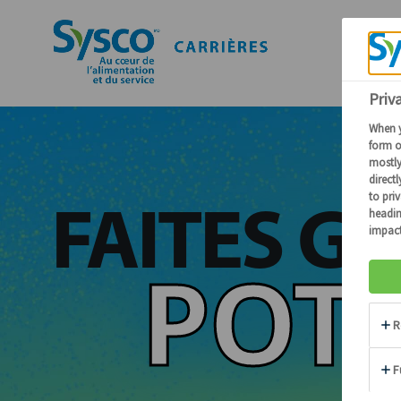
FAITES G
POTE