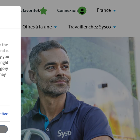
France
Mes offres favorites
Connexion
0
Offres à la une
Travailler chez Sysco
RE