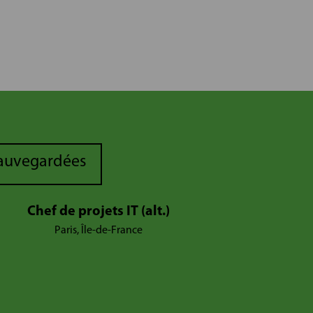
sauvegardées
Chef de projets IT (alt.)
Paris, Île-de-France