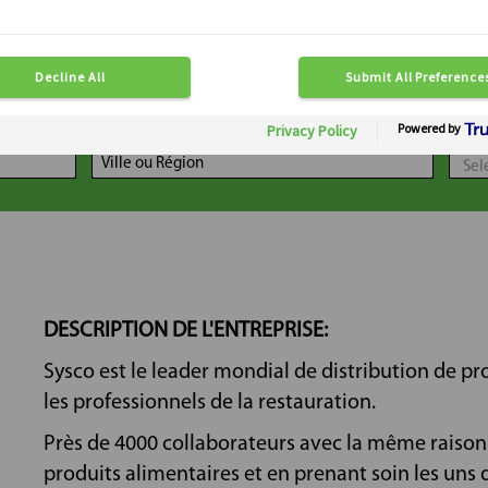
LOCALISATION
DIS
DESCRIPTION DE L'ENTREPRISE:
Sysco est le leader mondial de distribution de pr
les professionnels de la restauration.
Près de 4000 collaborateurs avec la même raison d
produits alimentaires et en prenant soin les uns 