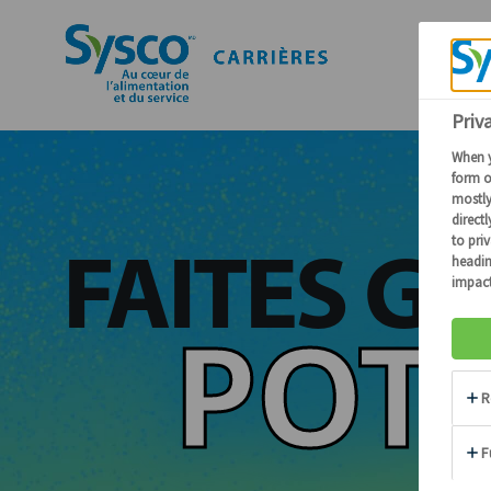
FAITES G
POTE