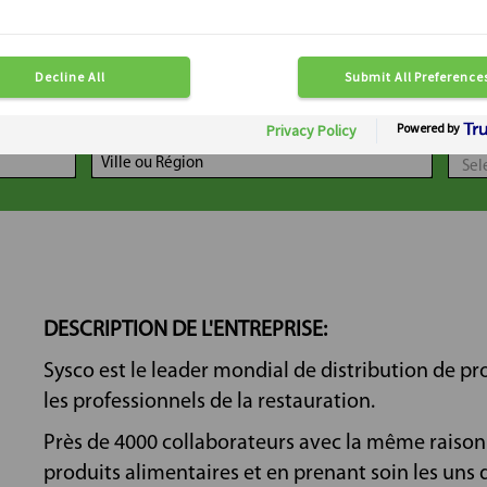
LOCALISATION
DIS
DESCRIPTION DE L'ENTREPRISE:
Sysco est le leader mondial de distribution de pr
les professionnels de la restauration.
Près de 4000 collaborateurs avec la même raison d
produits alimentaires et en prenant soin les uns 