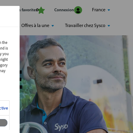
France
Mes offres favorites
Connexion
0
Offres à la une
Travailler chez Sysco
RE