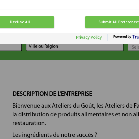
LOCALISATION
DIS
DESCRIPTION DE L'ENTREPRISE
Bienvenue aux Ateliers du Goût, les Ateliers de 
la distribution de produits alimentaires et non a
restauration.
Les ingrédients de notre succès ?