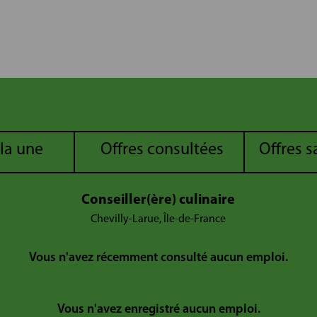
 la une
Offres consultées
Offres 
Conseiller(ère) culinaire
Chevilly-Larue, Île-de-France
Vous n'avez récemment consulté aucun emploi.
Vous n'avez enregistré aucun emploi.