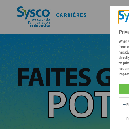
FAITES G
POTE