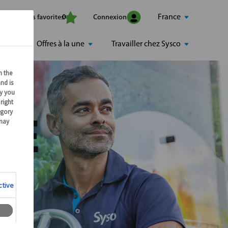
France
Mes offres favorites
Connexion
0
Offres à la une
Travailler chez Sysco
RE