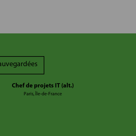
sauvegardées
Chef de projets IT (alt.)
Paris, Île-de-France