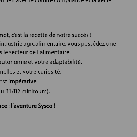
n lien avec le comité compliance et la veille
ot, c’est la recette de notre succès !
industrie agroalimentaire, vous possédez une
 le secteur de l'alimentaire.
 autonomie et votre adaptabilité.
elles et votre curiosité.
 est
impérative
.
veau B1/B2 minimum).
ce : l’aventure Sysco !