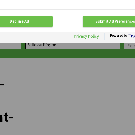
LOCALISATION
DIS
-
t-