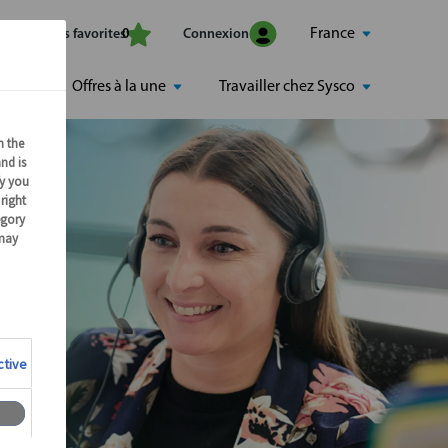
France
Mes offres favorites
Connexion
0
Offres à la une
Travailler chez Sysco