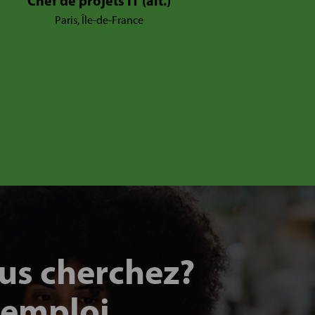
Chef de projets IT (alt.)
Paris, Île-de-France
ous cherchez?
 emploi.