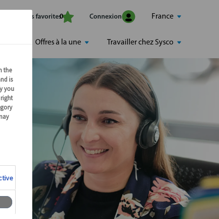
France
Mes offres favorites
Connexion
0
Offres à la une
Travailler chez Sysco