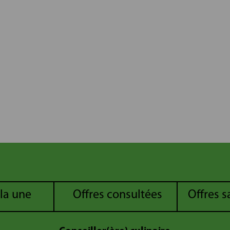
 la une
Offres consultées
Offres 