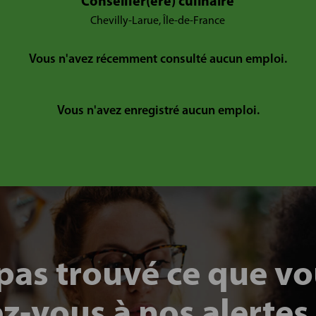
Conseiller(ère) culinaire
Chevilly-Larue, Île-de-France
Vous n'avez récemment consulté aucun emploi.
Vous n'avez enregistré aucun emploi.
pas trouvé ce que v
ez-vous à nos alertes