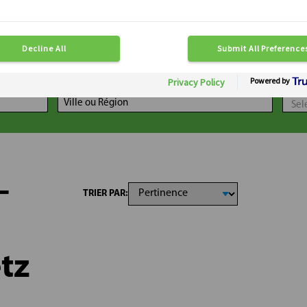
LOCALISATION
DIS
-
TRIER PAR:
tz