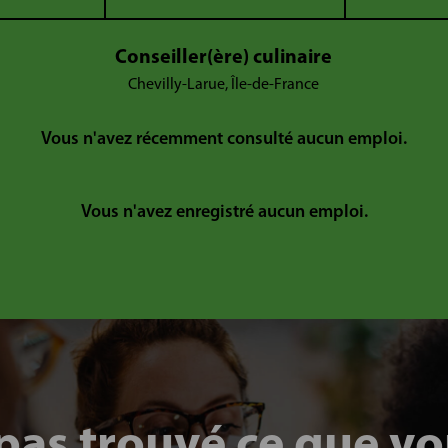
Conseiller(ère) culinaire
Chevilly-Larue, Île-de-France
Vous n'avez récemment consulté aucun emploi.
Vous n'avez enregistré aucun emploi.
pas trouvé ce que v