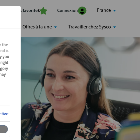
France
Mes offres favorites
Connexion
0
Offres à la une
Travailler chez Sysco